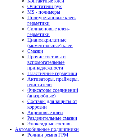
Контактные клеи
Очистители рук
MS - полимеры
Полиуретановые клеи-
герметики
Силиконовые клеи-
герметики
Цианоакрилатные
(моментальные) клеи
Смазки
Прочие составы и
вспомогательные
принадлежности
Пластичные герметики
Активаторы, праймеры,
очистители
Фиксаторы соединений
(анаэробные)
Составы для защиты от
коррозии
Акриловые клеи
Разделительные смазки
Эпоксидные составы
Автомобильные подшипники
Ролики ремня ГРМ