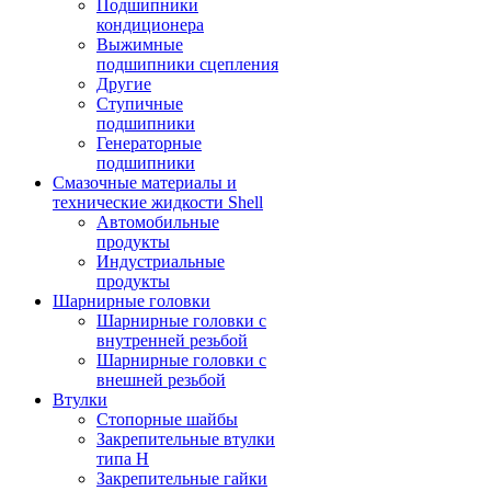
Подшипники
кондиционера
Выжимные
подшипники сцепления
Другие
Ступичные
подшипники
Генераторные
подшипники
Смазочные материалы и
технические жидкости Shell
Автомобильные
продукты
Индустриальные
продукты
Шарнирные головки
Шарнирные головки с
внутренней резьбой
Шарнирные головки с
внешней резьбой
Втулки
Стопорные шайбы
Закрепительные втулки
типа H
Закрепительные гайки