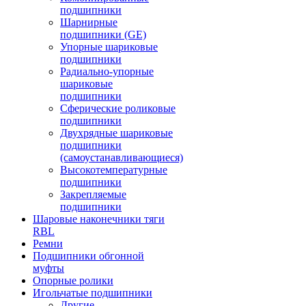
подшипники
Шарнирные
подшипники (GE)
Упорные шариковые
подшипники
Радиально-упорные
шариковые
подшипники
Сферические роликовые
подшипники
Двухрядные шариковые
подшипники
(самоустанавливающиеся)
Высокотемпературные
подшипники
Закрепляемые
подшипники
Шаровые наконечники тяги
RBL
Ремни
Подшипники обгонной
муфты
Опорные ролики
Игольчатые подшипники
Другие