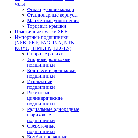
узлы
Фиксирующие кольца
Стационарные корпусы
Манжетные уплотнения
Торцевые крышки
Пластичные смазки SKF
Импортные подшипники
(NSK, SKF, FAG, INA, NTN,
KOYO, TIMKEN, ELGES)
Опорные ролики
Упорные роликовые
подшипники
Конические роликовые
подшипники
Игольчатые
подшипники
Роликовые
цилиндрические
подшипники
Радиальные однорядные
шариковые
подшипники
Сверхточные
подшипники
Комбинированные