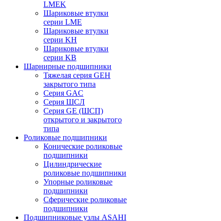
LMEK
Шариковые втулки
серии LME
Шариковые втулки
серии KH
Шариковые втулки
серии KB
Шарнирные подшипники
Тяжелая серия GEH
закрытого типа
Серия GAC
Cерия ШСЛ
Серия GE (ШСП)
открытого и закрытого
типа
Роликовые подшипники
Конические роликовые
подшипники
Цилиндрические
роликовые подшипники
Упорные роликовые
подшипники
Сферические роликовые
подшипники
Подшипниковые узлы ASAHI