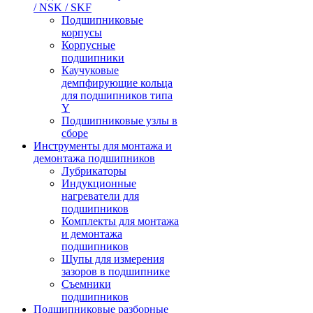
/ NSK / SKF
Подшипниковые
корпусы
Корпусные
подшипники
Каучуковые
демпфирующие кольца
для подшипников типа
Y
Подшипниковые узлы в
сборе
Инструменты для монтажа и
демонтажа подшипников
Лубрикаторы
Индукционные
нагреватели для
подшипников
Комплекты для монтажа
и демонтажа
подшипников
Щупы для измерения
зазоров в подшипнике
Съемники
подшипников
Подшипниковые разборные