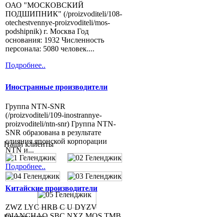
ОАО "МОСКОВСКИЙ
ПОДШИПНИК" (/proizvoditeli/108-
otechestvennye-proizvoditeli/mos-
podshipnik) г. Москва Год
основания: 1932 Численность
персонала: 5080 человек....
Подробнее..
Иностранные производители
Группа NTN-SNR
(/proizvoditeli/109-inostrannye-
proizvoditeli/ntn-snr) Группа NTN-
SNR образована в результате
слияния японской корпорации
Наши клиенты
NTN и...
Подробнее..
Китайские производители
ZWZ LYC HRB C U DYZV
QIANCHAO SBC NXZ MOS TMB