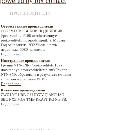
powered by fox contact
ПРОИЗВОДИТЕЛИ
Отечественные производители
ОАО "МОСКОВСКИЙ ПОДШИПНИК"
(/proizvoditeli/108-otechestvennye-
proizvoditeli/mos-podshipnik) г. Москва
Год основания: 1932 Численность
персонала: 5080 человек....
Подробнее..
Иностранные производители
Группа NTN-SNR (/proizvoditeli/109-
inostrannye-proizvoditeli/ntn-snr) Группа
NTN-SNR образована в результате слияния
японской корпорации NTN и...
Подробнее..
Китайские производители
ZWZ LYC HRB C U DYZV QIANCHAO
SBC NXZ MOS TMB KRAFT KG NIS FBJ
Подробнее..