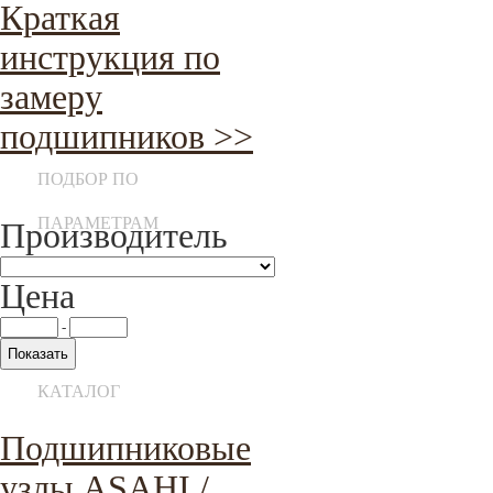
Краткая
инструкция по
замеру
подшипников >>
ПОДБОР ПО
ПАРАМЕТРАМ
Производитель
Цена
-
КАТАЛОГ
Подшипниковые
узлы ASAHI /