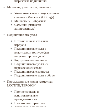
шариковые подшипники
Манжеты, уплотнения, сальники
Уплотнительные кольца круглого
сечения - Манжеты (O-Rings)
Манжеты V – образные
Сальники (манжеты
армированные)
Подшипниковые узлы
Штампованные стальные
корпусы
Подшипниковые узлы в
пластиковом корпусе (для
пищевых производств)
Корпусные подшипники
Подшипниковые узлы из
нержавеющей стали
Подшипниковые корпусы
Подшипниковые узлы в сборе
Промышленные клеи и герметики -
LOCTITE, TEROSON
Прочие составы и
вспомогательные
принадлежности
Пластичные герметики
Активаторы, праймеры,