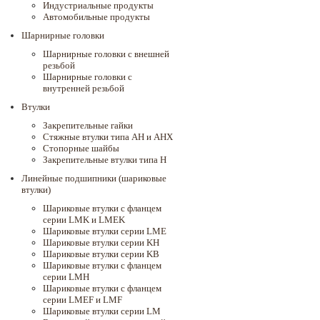
Индустриальные продукты
Автомобильные продукты
Шарнирные головки
Шарнирные головки с внешней
резьбой
Шарнирные головки с
внутренней резьбой
Втулки
Закрепительные гайки
Стяжные втулки типа AH и AHX
Стопорные шайбы
Закрепительные втулки типа H
Линейные подшипники (шариковые
втулки)
Шариковые втулки с фланцем
серии LMK и LMEK
Шариковые втулки серии LME
Шариковые втулки серии KH
Шариковые втулки серии KB
Шариковые втулки с фланцем
серии LMH
Шариковые втулки с фланцем
серии LMEF и LMF
Шариковые втулки серии LM