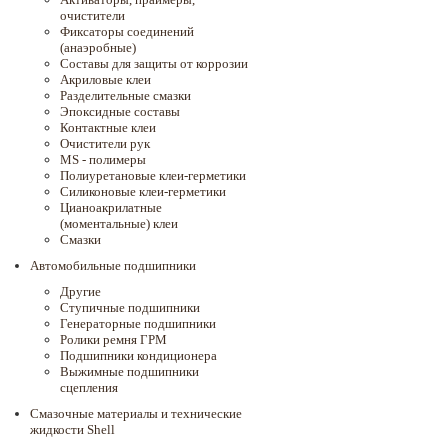
очистители
Фиксаторы соединений
(анаэробные)
Составы для защиты от коррозии
Акриловые клеи
Разделительные смазки
Эпоксидные составы
Контактные клеи
Очистители рук
MS - полимеры
Полиуретановые клеи-герметики
Силиконовые клеи-герметики
Цианоакрилатные
(моментальные) клеи
Смазки
Автомобильные подшипники
Другие
Ступичные подшипники
Генераторные подшипники
Ролики ремня ГРМ
Подшипники кондиционера
Выжимные подшипники
сцепления
Смазочные материалы и технические
жидкости Shell