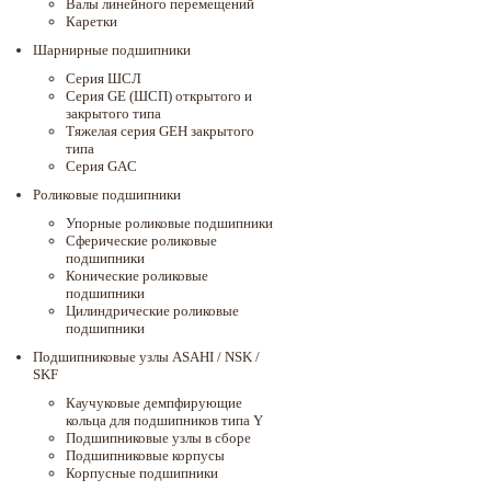
Валы линейного перемещений
Каретки
Шарнирные подшипники
Cерия ШСЛ
Серия GE (ШСП) открытого и
закрытого типа
Тяжелая серия GEH закрытого
типа
Серия GAC
Роликовые подшипники
Упорные роликовые подшипники
Сферические роликовые
подшипники
Конические роликовые
подшипники
Цилиндрические роликовые
подшипники
Подшипниковые узлы ASAHI / NSK /
SKF
Каучуковые демпфирующие
кольца для подшипников типа Y
Подшипниковые узлы в сборе
Подшипниковые корпусы
Корпусные подшипники