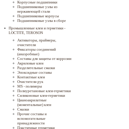
Корпусные подшипники
Подшипниковые узлы из
нержавеющей стали
Подшипниковые корпусы
Подшипниковые узлы в сборе
Промышленные клеи и герметики -
LOCTITE, TEROSON
Активаторы, праймеры,
очистители
Фиксаторы соединений
(анаэробные)
Составы для защиты от коррозии
Акриловые клеи
Разделительные смазки
Эпоксидные составы
Контактные клеи
Очистители рук
MS - полимеры
Полиуретановые клеи-герметики
Силиконовые клеи-герметики
Цианоакрилатные
(моментальные) клеи
Смазки
Прочие составы и
вспомогательные
принадлежности
Пластичные герметики