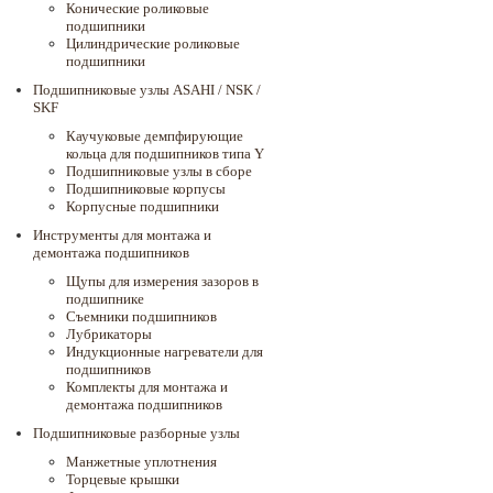
Конические роликовые
подшипники
Цилиндрические роликовые
подшипники
Подшипниковые узлы ASAHI / NSK /
SKF
Каучуковые демпфирующие
кольца для подшипников типа Y
Подшипниковые узлы в сборе
Подшипниковые корпусы
Корпусные подшипники
Инструменты для монтажа и
демонтажа подшипников
Щупы для измерения зазоров в
подшипнике
Съемники подшипников
Лубрикаторы
Индукционные нагреватели для
подшипников
Комплекты для монтажа и
демонтажа подшипников
Подшипниковые разборные узлы
Манжетные уплотнения
Торцевые крышки