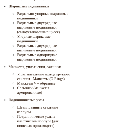
Шариковые подшипники
Радиально-упорные шариковые
подшипники
Радиальные двухрядные
шариковые подшипники
(самоустанавливающиеся)
Упорные шариковые
подшипники
Радиальные двухрядные
шариковые подшипники
Радиальные однорядные
шариковые подшипники
Манжеты, уплотнения, сальники
Уплотнительные кольца круглого
сечения - Манжеты (O-Rings)
Манжеты V – образные
Сальники (манжеты
армированные)
Подшипниковые узлы
Штампованные стальные
корпусы
Подшипниковые узлы в
пластиковом корпусе (для
пищевых производств)