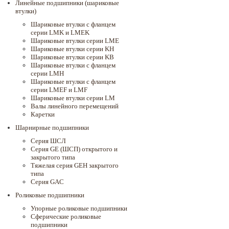
Линейные подшипники (шариковые
втулки)
Шариковые втулки с фланцем
серии LMK и LMEK
Шариковые втулки серии LME
Шариковые втулки серии KH
Шариковые втулки серии KB
Шариковые втулки с фланцем
серии LMH
Шариковые втулки с фланцем
серии LMEF и LMF
Шариковые втулки серии LM
Валы линейного перемещений
Каретки
Шарнирные подшипники
Cерия ШСЛ
Серия GE (ШСП) открытого и
закрытого типа
Тяжелая серия GEH закрытого
типа
Серия GAC
Роликовые подшипники
Упорные роликовые подшипники
Сферические роликовые
подшипники