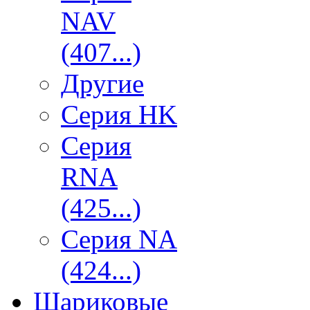
NAV
(407...)
Другие
Серия HK
Серия
RNA
(425...)
Серия NA
(424...)
Шариковые