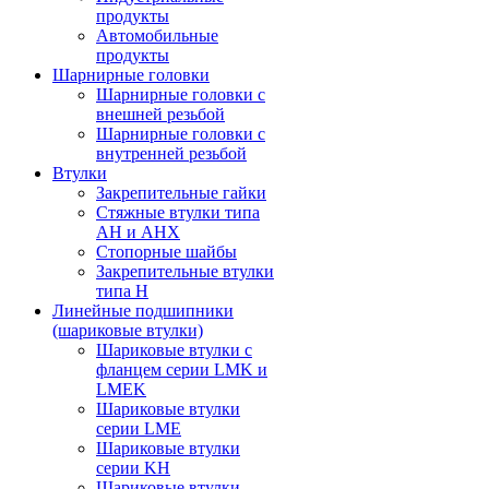
продукты
Автомобильные
продукты
Шарнирные головки
Шарнирные головки с
внешней резьбой
Шарнирные головки с
внутренней резьбой
Втулки
Закрепительные гайки
Стяжные втулки типа
AH и AHX
Стопорные шайбы
Закрепительные втулки
типа H
Линейные подшипники
(шариковые втулки)
Шариковые втулки с
фланцем серии LMK и
LMEK
Шариковые втулки
серии LME
Шариковые втулки
серии KH
Шариковые втулки