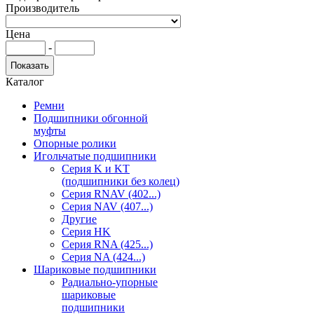
Производитель
Цена
-
Каталог
Ремни
Подшипники обгонной
муфты
Опорные ролики
Игольчатые подшипники
Серия K и KT
(подшипники без колец)
Серия RNAV (402...)
Серия NAV (407...)
Другие
Серия HK
Серия RNA (425...)
Серия NA (424...)
Шариковые подшипники
Радиально-упорные
шариковые
подшипники