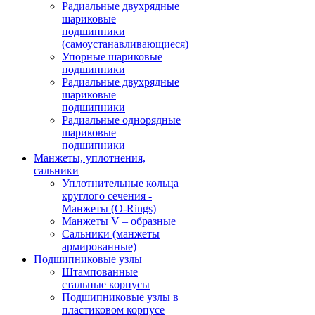
Радиальные двухрядные
шариковые
подшипники
(самоустанавливающиеся)
Упорные шариковые
подшипники
Радиальные двухрядные
шариковые
подшипники
Радиальные однорядные
шариковые
подшипники
Манжеты, уплотнения,
сальники
Уплотнительные кольца
круглого сечения -
Манжеты (O-Rings)
Манжеты V – образные
Сальники (манжеты
армированные)
Подшипниковые узлы
Штампованные
стальные корпусы
Подшипниковые узлы в
пластиковом корпусе