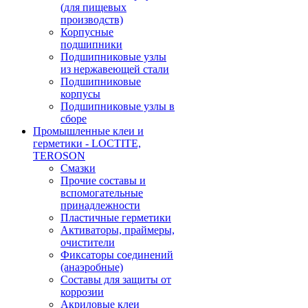
(для пищевых
производств)
Корпусные
подшипники
Подшипниковые узлы
из нержавеющей стали
Подшипниковые
корпусы
Подшипниковые узлы в
сборе
Промышленные клеи и
герметики - LOCTITE,
TEROSON
Смазки
Прочие составы и
вспомогательные
принадлежности
Пластичные герметики
Активаторы, праймеры,
очистители
Фиксаторы соединений
(анаэробные)
Составы для защиты от
коррозии
Акриловые клеи