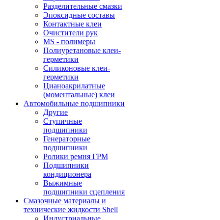
Разделительные смазки
Эпоксидные составы
Контактные клеи
Очистители рук
MS - полимеры
Полиуретановые клеи-
герметики
Силиконовые клеи-
герметики
Цианоакрилатные
(моментальные) клеи
Автомобильные подшипники
Другие
Ступичные
подшипники
Генераторные
подшипники
Ролики ремня ГРМ
Подшипники
кондиционера
Выжимные
подшипники сцепления
Смазочные материалы и
технические жидкости Shell
Индустриальные