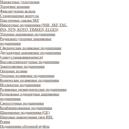
Манжетные уплотнения
Торцевые крышки
Фиксирующие кольца
Стационарные корпусы
Пластичные смазки SKF
Импортные подшипники (NSK, SKF, FAG,
INA, NTN, KOYO, TIMKEN, ELGES)
Упорные шариковые подшипники
Радиально-упорные шариковые
подшипники
Сферические роликовые подшипники
Двухрядные шариковые подшипники
(самоустанавливающиеся)
Высокотемпературные подшипники
Закрепляемые подшипники
Опорные ролики
Упорные роликовые подшипники
Конические роликовые подшипники
Игольчатые подшипники
Роликовые цилиндрические подшипники
Радиальные однорядные шариковые
подшипники
Сверхточные подшипники
Комбинированные подшипники
Шарнирные подшипники (GE)
Шаровые наконечники тяги RBL
Ремни
Подшипники обгонной муфты