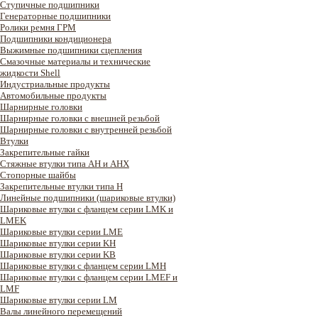
Ступичные подшипники
Генераторные подшипники
Ролики ремня ГРМ
Подшипники кондиционера
Выжимные подшипники сцепления
Смазочные материалы и технические
жидкости Shell
Индустриальные продукты
Автомобильные продукты
Шарнирные головки
Шарнирные головки с внешней резьбой
Шарнирные головки с внутренней резьбой
Втулки
Закрепительные гайки
Стяжные втулки типа AH и AHX
Стопорные шайбы
Закрепительные втулки типа H
Линейные подшипники (шариковые втулки)
Шариковые втулки с фланцем серии LMK и
LMEK
Шариковые втулки серии LME
Шариковые втулки серии KH
Шариковые втулки серии KB
Шариковые втулки с фланцем серии LMH
Шариковые втулки с фланцем серии LMEF и
LMF
Шариковые втулки серии LM
Валы линейного перемещений