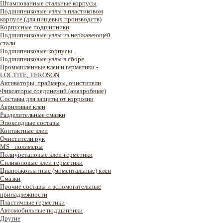
Штампованные стальные корпусы
Подшипниковые узлы в пластиковом
корпусе (для пищевых производств)
Корпусные подшипники
Подшипниковые узлы из нержавеющей
стали
Подшипниковые корпусы
Подшипниковые узлы в сборе
Промышленные клеи и герметики -
LOCTITE, TEROSON
Активаторы, праймеры, очистители
Фиксаторы соединений (анаэробные)
Составы для защиты от коррозии
Акриловые клеи
Разделительные смазки
Эпоксидные составы
Контактные клеи
Очистители рук
MS - полимеры
Полиуретановые клеи-герметики
Силиконовые клеи-герметики
Цианоакрилатные (моментальные) клеи
Смазки
Прочие составы и вспомогательные
принадлежности
Пластичные герметики
Автомобильные подшипники
Другие