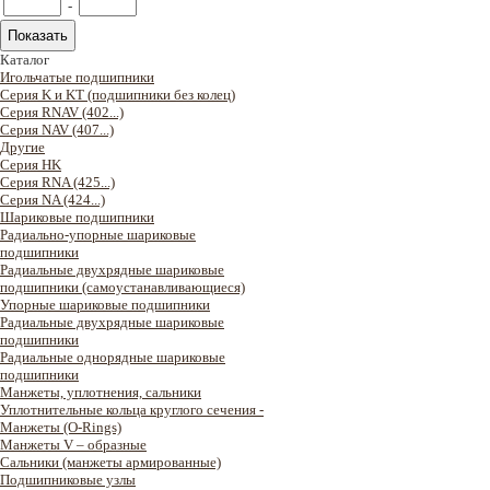
-
Каталог
Игольчатые подшипники
Серия K и KT (подшипники без колец)
Серия RNAV (402...)
Серия NAV (407...)
Другие
Серия HK
Серия RNA (425...)
Серия NA (424...)
Шариковые подшипники
Радиально-упорные шариковые
подшипники
Радиальные двухрядные шариковые
подшипники (самоустанавливающиеся)
Упорные шариковые подшипники
Радиальные двухрядные шариковые
подшипники
Радиальные однорядные шариковые
подшипники
Манжеты, уплотнения, сальники
Уплотнительные кольца круглого сечения -
Манжеты (O-Rings)
Манжеты V – образные
Сальники (манжеты армированные)
Подшипниковые узлы