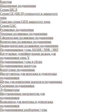
Каретки
Шарнирные подшипники
Cерия ШСЛ
Серия GE (ШСП) открытого и закрытого
типа
Тяжелая серия GEH закрытого типа
Серия GAC
Роликовые подшипники
Упорные роликовые подшипники
Сферические роликовые подшипники
Конические роликовые подшипники
Цилиндрические роликовые подшипники
Подшипниковые узлы ASAHI / NSK / SKF
Каучуковые демпфирующие кольца для
подшипников типа Y
Подшипниковые узлы в сборе
Подшипниковые корпусы
Корпусные подшипники
Инструменты для монтажа и демонтажа
подшипников
Щупы для измерения зазоров в подшипнике
Съемники подшипников
Лубрикаторы
Индукционные нагреватели для
подшипников
Комплекты для монтажа и демонтажа
подшипников
Подшипниковые разборные узлы