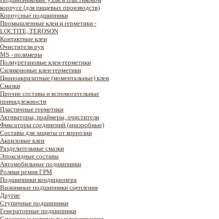
корпусе (для пищевых производств)
Корпусные подшипники
Промышленные клеи и герметики -
LOCTITE, TEROSON
Контактные клеи
Очистители рук
MS - полимеры
Полиуретановые клеи-герметики
Силиконовые клеи-герметики
Цианоакрилатные (моментальные) клеи
Смазки
Прочие составы и вспомогательные
принадлежности
Пластичные герметики
Активаторы, праймеры, очистители
Фиксаторы соединений (анаэробные)
Составы для защиты от коррозии
Акриловые клеи
Разделительные смазки
Эпоксидные составы
Автомобильные подшипники
Ролики ремня ГРМ
Подшипники кондиционера
Выжимные подшипники сцепления
Другие
Ступичные подшипники
Генераторные подшипники
Смазочные материалы и технические