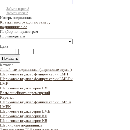
Забыли пароль?
Забыли логин?
Измерь подшипник
Краткая инструкция по замеру
подшипников >>
Подбор по параметрам
Производитель
Цена
-
Каталог
Линейные подшипники (шариковые втулки)
Шариковые втулки с фланцем серии LMH
Шариковые втулки с фланцем серии LMEF и
LMF
Шариковые втулки серии LM
Валы линейного перемещений
Каретки
Шариковые втулки с фланцем серии LMK и
LMEK
Шариковые втулки серии LME
Шариковые втулки серии KH
Шариковые втулки серии KB
Шарнирные подшипники
Тяжелая серия GEH закрытого типа