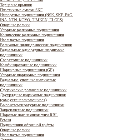
Торцевые крышки
Пластичные смазки SKF
Импортные подшипники (NSK, SKF, FAG,
INA, NTN, KOYO, TIMKEN, ELGES)
Опорные ролики
Упорные роликовые подшипники
Конические роликовые подшипники
Игольчатые подшипники
Роликовые цилиндрические подшипники
Радиальные однорядные шариковые
подшипники
Сверхточные подшипники
Комбинированные подшипники
Шарнирные подшипники (GE)
Упорные шариковые подшипники
Радиально-упорные шариковые
подшипники
Сферические роликовые подшипники
Двухрядные шариковые подшипники
(самоустанавливающиеся)
Высокотемпературные подшипники
Закрепляемые подшипники
Шаровые наконечники тяги RBL
Ремни
Подшипники обгонной муфты
Опорные ролики
Игольчатые подшипники
Другие