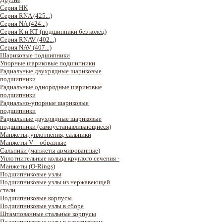
Серия HK
Серия RNA (425...)
Серия NA (424...)
Серия K и KT (подшипники без колец)
Серия RNAV (402...)
Серия NAV (407...)
Шариковые подшипники
Упорные шариковые подшипники
Радиальные двухрядные шариковые
подшипники
Радиальные однорядные шариковые
подшипники
Радиально-упорные шариковые
подшипники
Радиальные двухрядные шариковые
подшипники (самоустанавливающиеся)
Манжеты, уплотнения, сальники
Манжеты V – образные
Сальники (манжеты армированные)
Уплотнительные кольца круглого сечения -
Манжеты (O-Rings)
Подшипниковые узлы
Подшипниковые узлы из нержавеющей
стали
Подшипниковые корпусы
Подшипниковые узлы в сборе
Штампованные стальные корпусы
Подшипниковые узлы в пластиковом