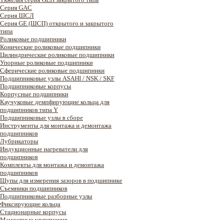
Серия GAC
Cерия ШСЛ
Серия GE (ШСП) открытого и закрытого
типа
Роликовые подшипники
Конические роликовые подшипники
Цилиндрические роликовые подшипники
Упорные роликовые подшипники
Сферические роликовые подшипники
Подшипниковые узлы ASAHI / NSK / SKF
Подшипниковые корпусы
Корпусные подшипники
Каучуковые демпфирующие кольца для
подшипников типа Y
Подшипниковые узлы в сборе
Инструменты для монтажа и демонтажа
подшипников
Лубрикаторы
Индукционные нагреватели для
подшипников
Комплекты для монтажа и демонтажа
подшипников
Щупы для измерения зазоров в подшипнике
Съемники подшипников
Подшипниковые разборные узлы
Фиксирующие кольца
Стационарные корпусы
Манжетные уплотнения