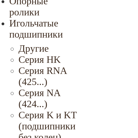
Опорные
ролики
Игольчатые
подшипники
Другие
Серия HK
Серия RNA
(425...)
Серия NA
(424...)
Серия K и KT
(подшипники
без колец)