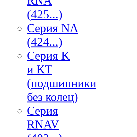
RNA
(425...)
Серия NA
(424...)
Серия K
и KT
(подшипники
без колец)
Серия
RNAV