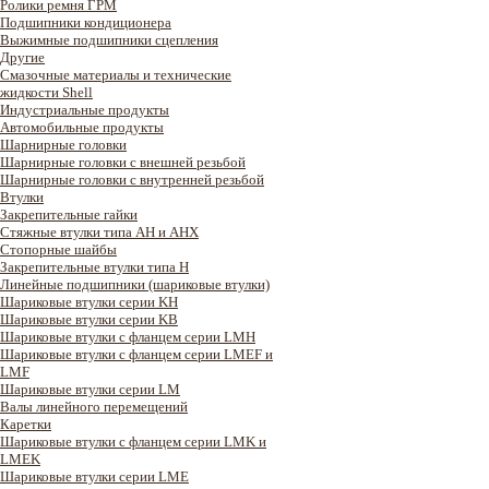
Ролики ремня ГРМ
Подшипники кондиционера
Выжимные подшипники сцепления
Другие
Смазочные материалы и технические
жидкости Shell
Индустриальные продукты
Автомобильные продукты
Шарнирные головки
Шарнирные головки с внешней резьбой
Шарнирные головки с внутренней резьбой
Втулки
Закрепительные гайки
Стяжные втулки типа AH и AHX
Стопорные шайбы
Закрепительные втулки типа H
Линейные подшипники (шариковые втулки)
Шариковые втулки серии KH
Шариковые втулки серии KB
Шариковые втулки с фланцем серии LMH
Шариковые втулки с фланцем серии LMEF и
LMF
Шариковые втулки серии LM
Валы линейного перемещений
Каретки
Шариковые втулки с фланцем серии LMK и
LMEK
Шариковые втулки серии LME