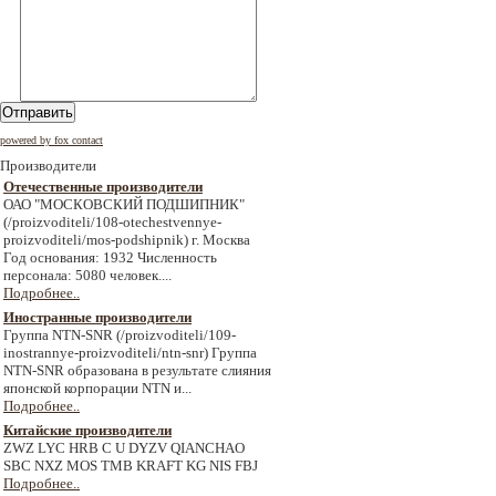
Отправить
powered by fox contact
Производители
Отечественные производители
ОАО "МОСКОВСКИЙ ПОДШИПНИК"
(/proizvoditeli/108-otechestvennye-
proizvoditeli/mos-podshipnik) г. Москва
Год основания: 1932 Численность
персонала: 5080 человек....
Подробнее..
Иностранные производители
Группа NTN-SNR (/proizvoditeli/109-
inostrannye-proizvoditeli/ntn-snr) Группа
NTN-SNR образована в результате слияния
японской корпорации NTN и...
Подробнее..
Китайские производители
ZWZ LYC HRB C U DYZV QIANCHAO
SBC NXZ MOS TMB KRAFT KG NIS FBJ
Подробнее..