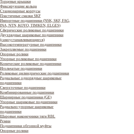
Торцевые крышки
Фиксирующие кольца
Стационарные корпусы
Пластичные смазки SKF
Импортные подшипники (NSK, SKF, FAG,
INA, NTN, KOYO, TIMKEN, ELGES)
Сферические роликовые подшипники
Двухрядные шариковые подшипники
(самоустанавливающиеся)
Высокотемпературные подшипники
Закрепляемые подшипники
Опорные ролики
Упорные роликовые подшипники
Конические роликовые подшипники
Игольчатые подшипники
Роликовые цилиндрические подшипники
Радиальные однорядные шариковые
подшипники
Сверхточные подшипники
Комбинированные подшипники
Шарнирные подшипники (GE)
Упорные шариковые подшипники
Радиально-упорные шариковые
подшипники
Шаровые наконечники тяги RBL
Ремни
Подшипники обгонной муфты
Опорные ролики