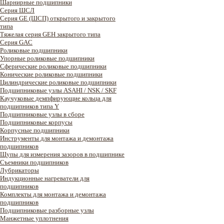
Шарнирные подшипники
Cерия ШСЛ
Серия GE (ШСП) открытого и закрытого
типа
Тяжелая серия GEH закрытого типа
Серия GAC
Роликовые подшипники
Упорные роликовые подшипники
Сферические роликовые подшипники
Конические роликовые подшипники
Цилиндрические роликовые подшипники
Подшипниковые узлы ASAHI / NSK / SKF
Каучуковые демпфирующие кольца для
подшипников типа Y
Подшипниковые узлы в сборе
Подшипниковые корпусы
Корпусные подшипники
Инструменты для монтажа и демонтажа
подшипников
Щупы для измерения зазоров в подшипнике
Съемники подшипников
Лубрикаторы
Индукционные нагреватели для
подшипников
Комплекты для монтажа и демонтажа
подшипников
Подшипниковые разборные узлы
Манжетные уплотнения