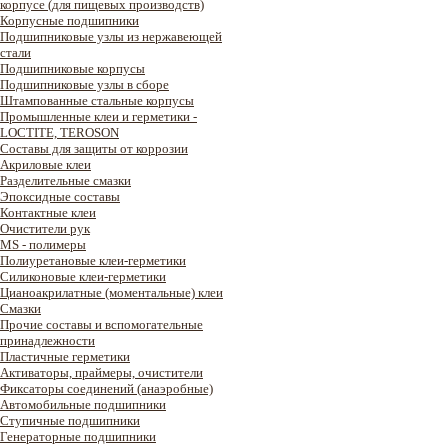
корпусе (для пищевых производств)
Корпусные подшипники
Подшипниковые узлы из нержавеющей
стали
Подшипниковые корпусы
Подшипниковые узлы в сборе
Штампованные стальные корпусы
Промышленные клеи и герметики -
LOCTITE, TEROSON
Составы для защиты от коррозии
Акриловые клеи
Разделительные смазки
Эпоксидные составы
Контактные клеи
Очистители рук
MS - полимеры
Полиуретановые клеи-герметики
Силиконовые клеи-герметики
Цианоакрилатные (моментальные) клеи
Смазки
Прочие составы и вспомогательные
принадлежности
Пластичные герметики
Активаторы, праймеры, очистители
Фиксаторы соединений (анаэробные)
Автомобильные подшипники
Ступичные подшипники
Генераторные подшипники